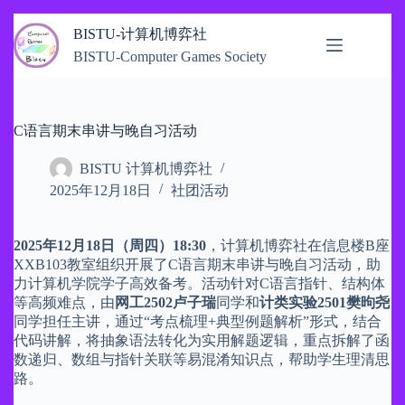
跳
BISTU-计算机博弈社
过
BISTU-Computer Games Society
内
容
C语言期末串讲与晚自习活动
BISTU 计算机博弈社
2025年12月18日
社团活动
​2025年12月18日（周四）18:30
，计算机博弈社在信息楼B座
XXB103教室组织开展了C语言期末串讲与晚自习活动，助
力计算机学院学子高效备考。活动针对C语言指针、结构体
等高频难点，由
网工2502卢子瑞
同学和
计类实验2501樊昫尧
同学担任主讲，通过“考点梳理+典型例题解析”形式，结合
代码讲解，将抽象语法转化为实用解题逻辑，重点拆解了函
数递归、数组与指针关联等易混淆知识点，帮助学生理清思
路。