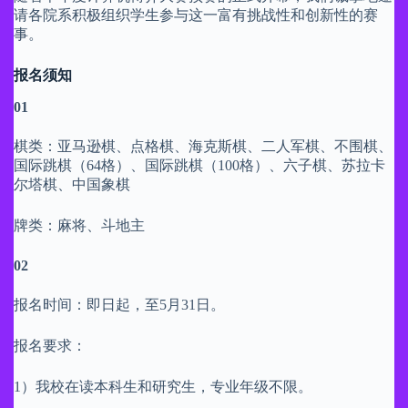
请各院系积极组织学生参与这一富有挑战性和创新性的赛
事。
报名须知
01
棋类：亚马逊棋、点格棋、海克斯棋、二人军棋、不围棋、
国际跳棋（64格）、国际跳棋（100格）、六子棋、苏拉卡
尔塔棋、中国象棋
牌类：麻将、斗地主
02
报名时间：即日起，至5月31日。
报名要求：
1）我校在读本科生和研究生，专业年级不限。