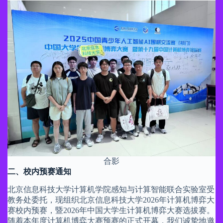
合影
二、校内预赛通知
北京信息科技大学计算机学院感知与计算智能联合实验室受
教务处委托，现组织北京信息科技大学2026年计算机博弈大
赛校内预赛，暨2026年中国大学生计算机博弈大赛选拔赛。
随着本年度计算机博弈大赛预赛的正式开幕，我们诚挚地邀