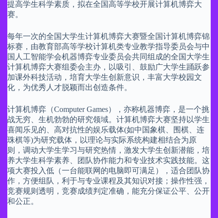
提高学生科学素质，拟在全国高等学校开展计算机博弈大
赛。
每年一次的全国大学生计算机博弈大赛暨全国计算机博弈锦
标赛，由教育部高等学校计算机类专业教学指导委员会与中
国人工智能学会机器博弈专业委员会共同组成的全国大学生
计算机博弈大赛组委会主办，以吸引、鼓励广大学生踊跃参
加课外科技活动，培育大学生创新意识，丰富大学校园文
化，为优秀人才脱颖而出创造条件。
计算机博弈（Computer Games），亦称机器博弈，是一个挑
战无穷、生机勃勃的研究领域。计算机博弈大赛坚持以学生
喜闻乐见的、高对抗性的娱乐载体(如中国象棋、围棋、连
珠棋等)为研究载体，以理论与实际系统构建相结合为原
则，调动大学生学习与研究热情，激发大学生创新潜能，培
养大学生科学素养、团队协作能力和专业技术实践技能。这
项大赛投入低（一台能联网的电脑即可满足），适合团队协
作，方便组队，利于与专业课程及其知识对接；操作性强，
竞赛规则透明，竞赛成绩判定准确，能充分保证公平、公开
和公正。