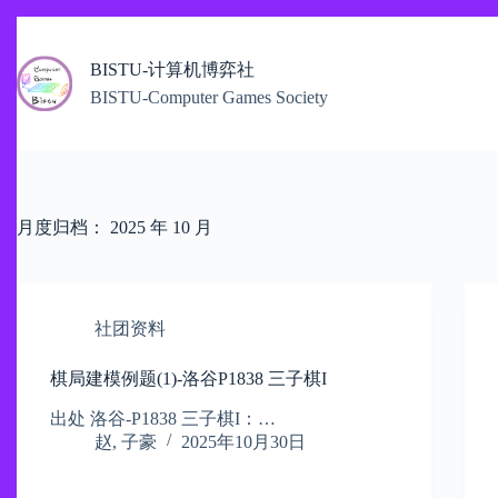
跳
过
BISTU-计算机博弈社
内
容
BISTU-Computer Games Society
月度归档：
2025 年 10 月
社团资料
棋局建模例题(1)-洛谷P1838 三子棋I
出处 洛谷-P1838 三子棋I：…
赵, 子豪
2025年10月30日