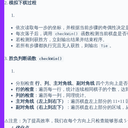
2.
模拟下棋过程
依次读取每一步的坐标，并根据当前步骤的奇偶性决定
每次落子后，调用
函数检测当前棋盘是否
checkWin()
若检测到获胜方，立刻输出结果并结束程序。
若所有步骤都执行完且无人获胜，则输出
。
Tie
3.
胜负判断函数
checkWin()
分别检查
行、列、主对角线、副对角线
四个方向上是否
行的检查
：遍历每一行，统计连续相同棋子的个数，达到
列的检查
：遍历每一列，同理统计。
主对角线（左上到右下）
：遍历棋盘左上部分的 11×1
副对角线（右上到左下）
：遍历棋盘右上部分的区域，从第 
⚠️注意：为了提高效率，我们在每个方向上只检查能够形成 
优化点