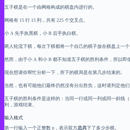
五子棋是在一个由网格构成的棋盘内进行的。
网格有 15 行 15 列，共有 225 个交叉点。
小 A 先手执黑棋，小 B 后手执白棋。
两人轮流下棋，每次下棋都将一个自己的棋子放在棋盘上一个
然而，由于小 A 和小 B 都不知道五子棋的胜利条件，所以
现在想请你帮忙分析一下，所下的棋局是在第几步结束的。
当然，也有可能他们最终仍然没有分出胜负，这时请判定他们
五子棋的胜利条件是这样的：当同一行或同一列或同一斜线（即
利，游戏结束。
输入格式
第一行输入一个正整数 n，表示双方
总共
下了多少步棋。