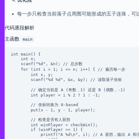
每一步只检查当前落子点周围可能形成的五子连珠，可
代码逐段解析
主函数
main
int main() {

    int n;

    scanf("%d", &n); // 总步数

    for (int i = 1; i <= n; i++) { // 遍历每一步

        int x, y;

        scanf("%d %d", &x, &y); // 读取落子坐标

        // 确定当前是 A (奇数，1) 还是 B (偶数，-1)

        int player = i % 2 ? 1 : -1;

        // 坐标转换为 0-based

        put(x - 1, y - 1, player);

        // 检查是否有人获胜

        int winPlayer = checkWin();

        if (winPlayer == 1) {

            printf("A %d\n", i); // A 获胜，输出 A 和当前步数
