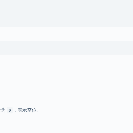
全为
，表示空位。
0