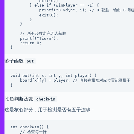
            exit(0);

        } else if (winPlayer == -1) {

            printf("B %d\n", i); // B 获胜，输出 B 和当前步数

            exit(0);

        }

    }

    // 所有步数走完无人获胜

    printf("Tie\n");

    return 0;

}
落子函数
put
void put(int x, int y, int player) {

    board[x][y] = player; // 直接在棋盘对应位置记录棋子

}
胜负判断函数
checkWin
这是核心部分，用于检测是否有五子连珠：
int checkWin() {

    // 检查每一行
