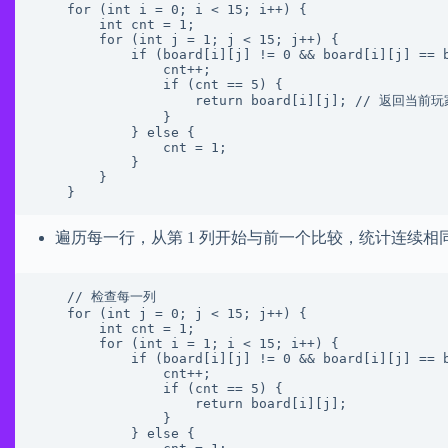
    for (int i = 0; i < 15; i++) {

        int cnt = 1;

        for (int j = 1; j < 15; j++) {

            if (board[i][j] != 0 && board[i][j] == board[i][j - 1]) {

                cnt++;

                if (cnt == 5) {

                    return board[i][j]; // 返回当前玩家：1 or -1

                }

            } else {

                cnt = 1;

            }

        }

    }
遍历每一行，从第 1 列开始与前一个比较，统计连续相
    // 检查每一列

    for (int j = 0; j < 15; j++) {

        int cnt = 1;

        for (int i = 1; i < 15; i++) {

            if (board[i][j] != 0 && board[i][j] == board[i - 1][j]) {

                cnt++;

                if (cnt == 5) {

                    return board[i][j];

                }

            } else {
