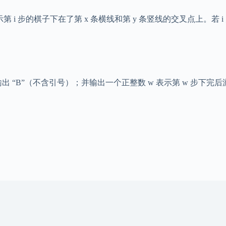
 表示第 i 步的棋子下在了第 x 条横线和第 y 条竖线的交叉点上
，输出 “B”（不含引号）；并输出一个正整数 w 表示第 w 步