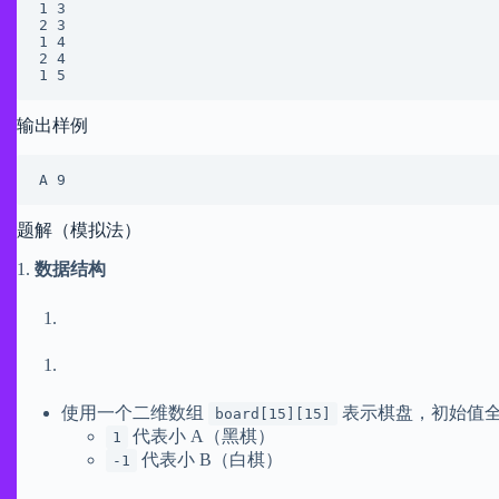
1 3

2 3

1 4

2 4

输出样例
A 9
题解（模拟法）
1.
数据结构
使用一个二维数组
表示棋盘，初始值
board[15][15]
代表小 A（黑棋）
1
代表小 B（白棋）
-1